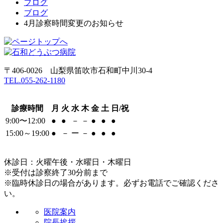
ブログ
ブログ
4月診察時間変更のお知らせ
〒406-0026 山梨県笛吹市石和町中川30-4
TEL.055-262-1180
診療時間
月
火
水
木
金
土
日/祝
9:00〜12:00
●
●
－
－
●
●
●
15:00～19:00
●
－
ー
－
●
●
●
休診日：火曜午後・水曜日・木曜日
※受付は診察終了30分前まで
※臨時休診日の場合があります。必ずお電話でご確認くださ
い。
医院案内
院長挨拶