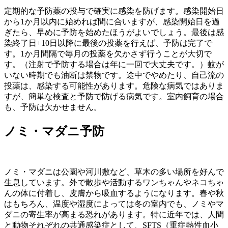
定期的な予防薬の投与で確実に感染を防げます。感染開始日
から1か月以内に始めれば間に合いますが、感染開始日を過
ぎたら、早めに予防を始めたほうがよいでしょう。最後は感
染終了日+10日以降に最後の投薬を行えば、予防は完了で
す。1か月間隔で毎月の投薬を欠かさず行うことが大切で
す。（注射で予防する場合は年に一回で大丈夫です。）蚊が
いない時期でも油断は禁物です。途中でやめたり、自己流の
投薬は、感染する可能性があります。危険な病気ではありま
すが、簡単な検査と予防で防げる病気です。室内飼育の場合
も、予防は欠かせません。
ノミ・マダニ予防
ノミ・マダニは公園や河川敷など、草木の多い場所を好んで
生息しています。外で散歩や活動するワンちゃんやネコちゃ
んの体に付着し、皮膚から吸血するようになります。春や秋
はもちろん、温度や湿度によっては冬の室内でも、ノミやマ
ダニの寄生率が高まる恐れがあります。特に近年では、人間
と動物それぞれの共通感染症として、SFTS（重症熱性血小