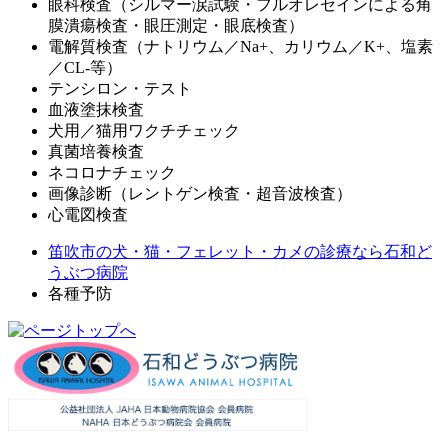
眼科検査（シルマー涙試験・フルオレセインによる角
膜潰瘍検査・眼圧測定・眼底検査）
電解質検査（ナトリウム／Na+、カリウム／K+、塩素
／CL-等）
テンシロン・テスト
血液塗抹検査
犬用／猫用ワクチチェック
真菌培養検査
ネコロナチェック
画像診断（レントゲン検査・超音波検査）
心電図検査
笛吹市の犬・猫・フェレット・カメの診療なら石和ど
うぶつ病院
各種予防