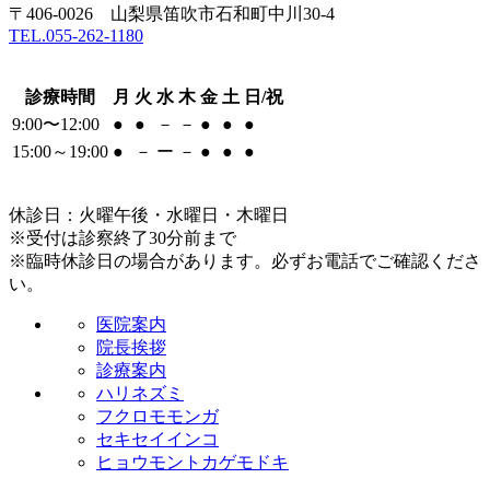
〒406-0026 山梨県笛吹市石和町中川30-4
TEL.055-262-1180
診療時間
月
火
水
木
金
土
日/祝
9:00〜12:00
●
●
－
－
●
●
●
15:00～19:00
●
－
ー
－
●
●
●
休診日：火曜午後・水曜日・木曜日
※受付は診察終了30分前まで
※臨時休診日の場合があります。必ずお電話でご確認くださ
い。
医院案内
院長挨拶
診療案内
ハリネズミ
フクロモモンガ
セキセイインコ
ヒョウモントカゲモドキ