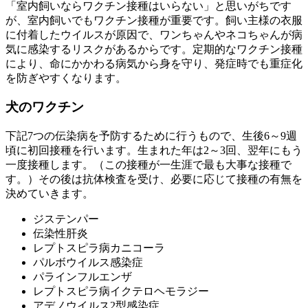
「室内飼いならワクチン接種はいらない」と思いがちです
が、室内飼いでもワクチン接種が重要です。飼い主様の衣服
に付着したウイルスが原因で、ワンちゃんやネコちゃんが病
気に感染するリスクがあるからです。定期的なワクチン接種
により、命にかかわる病気から身を守り、発症時でも重症化
を防ぎやすくなります。
犬のワクチン
下記7つの伝染病を予防するために行うもので、生後6～9週
頃に初回接種を行います。生まれた年は2～3回、翌年にもう
一度接種します。（この接種が一生涯で最も大事な接種で
す。）その後は抗体検査を受け、必要に応じて接種の有無を
決めていきます。
ジステンパー
伝染性肝炎
レプトスピラ病カニコーラ
パルボウイルス感染症
パラインフルエンザ
レプトスピラ病イクテロヘモラジー
アデノウイルス2型感染症