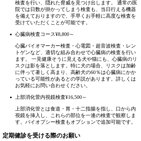
検査を行い、隠れた脅威を見つけ出します。 通常の医
院では日数が掛かってしまう検査も、当日行える機器
を備えておりますので、手早くお手軽に高度な検査を
受けていただくことが可能です。
心臓病検査コース
¥8,800～
心臓バイオマーカー検査・心電図・超音波検査・レン
トゲンなど、適切な組み合わせで心臓病の検査を行い
ます。 一見健康そうに見える犬や猫にも、心臓病のリ
スクは影を落とします。特に犬の場合、リスクは加齢
に伴って著しく高まり、高齢犬の60％は心臓病にかか
っている可能性があるとの学説があります。詳しくは
お気軽にお問い合わせください。
上部消化菅内視鏡検査
¥16,500～
上部消化管とは食道・胃・十二指腸を指し、口から内
視鏡を挿入し、これらの部位を一連の検査で観察しま
す。バイオプシー検査もオプションで追加可能です。
定期健診を受ける際のお願い