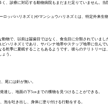
多く、診療に対応する動物病院もまだまだ足りていません。当
ーロッパハリネズミ)やマンシュウハリネズミは、特定外来生
な動物で、以前は齧歯目ではなく、食虫目に分類されていまし
ビハリネズミであり、サバンナ地帯やステップ地帯に住んでいま
る乾季に夏眠することもあるようです。彼らのテリトリーは、半
しょう。
肢、尾には針が無い。
発達し、地面の下5㎝までの獲物を見つけることができる。
、泡を吐き出し、身体に塗り付ける行動をする。