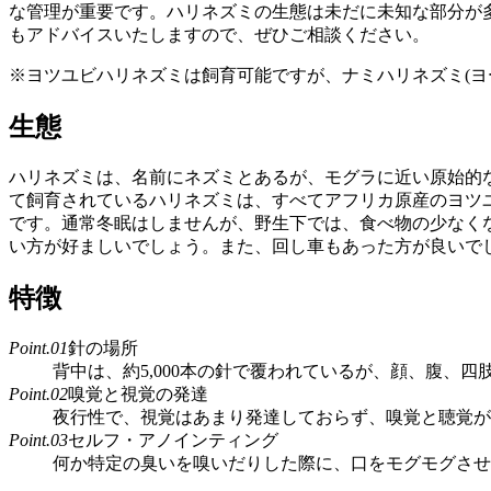
な管理が重要です。ハリネズミの生態は未だに未知な部分が
もアドバイスいたしますので、ぜひご相談ください。
※ヨツユビハリネズミは飼育可能ですが、ナミハリネズミ(ヨ
生態
ハリネズミは、名前にネズミとあるが、モグラに近い原始的
て飼育されているハリネズミは、すべてアフリカ原産のヨツユ
です。通常冬眠はしませんが、野生下では、食べ物の少なくな
い方が好ましいでしょう。また、回し車もあった方が良いで
特徴
Point.01
針の場所
背中は、約5,000本の針で覆われているが、顔、腹、四
Point.02
嗅覚と視覚の発達
夜行性で、視覚はあまり発達しておらず、嗅覚と聴覚が
Point.03
セルフ・アノインティング
何か特定の臭いを嗅いだりした際に、口をモグモグさせ