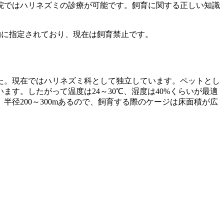
院ではハリネズミの診療が可能です。飼育に関する正しい知識
物に指定されており、現在は飼育禁止です。
た。現在ではハリネズミ科として独立しています。ペットとし
す。したがって温度は24～30℃、湿度は40%くらいが最適
径200～300mあるので、飼育する際のケージは床面積が広