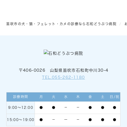
笛吹市の犬・猫・フェレット・カメの診療なら石和どうぶつ病院
〒406-0026 山梨県笛吹市石和町中川30-4
TEL.055-262-1180
診療時間
月
火
水
木
金
土
日/祝
9:00〜12:00
●
●
－
－
●
●
●
15:00～19:00
●
－
ー
－
●
●
●