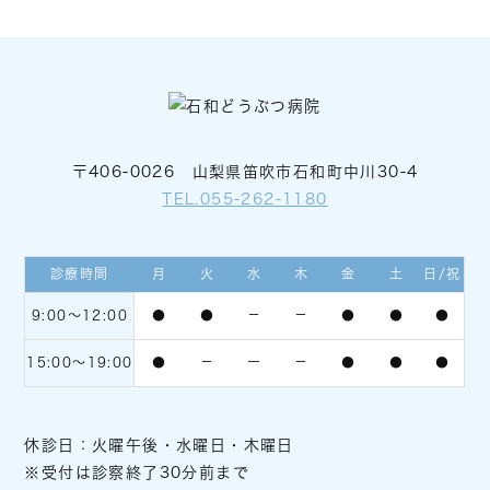
〒406-0026 山梨県笛吹市石和町中川30-4
TEL.055-262-1180
診療時間
月
火
水
木
金
土
日/祝
9:00〜12:00
●
●
－
－
●
●
●
15:00～19:00
●
－
ー
－
●
●
●
休診日：火曜午後・水曜日・木曜日
※受付は診察終了30分前まで